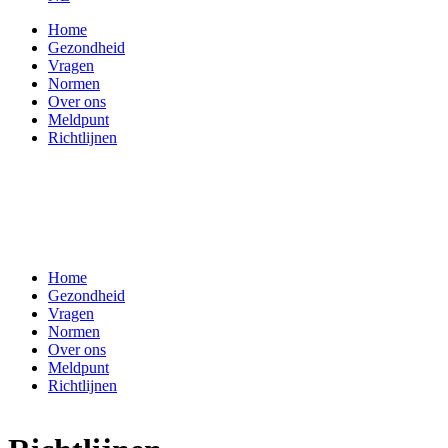
Home
Gezondheid
Hoofdnavigatie
Vragen
Normen
Over ons
Meldpunt
Richtlijnen
Home
Gezondheid
Hoofdnavigatie
Vragen
Normen
Over ons
Meldpunt
Richtlijnen